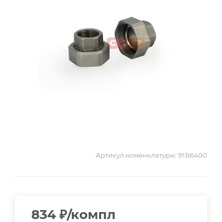
Артикул номенклатуры:
913I6400
834
₽
/компл