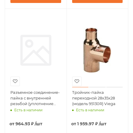
Разъемное соединение-
Тройник-пайка
пайка с внутренней
переходной 28х35х28
резьбой (уплотнение
(модель 95130R) Viega
конус) 15 х 3/4" (модель
Есть в наличии
Есть в наличии
94340G ) Viega
от
964.93 ₽
/шт
от
1 959.97 ₽
/шт