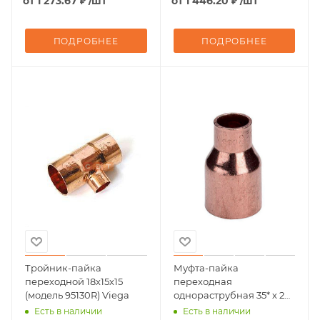
от
1 273.67 ₽
/шт
от
1 446.20 ₽
/шт
ПОДРОБНЕЕ
ПОДРОБНЕЕ
Тройник-пайка
Муфта-пайка
переходной 18х15х15
переходная
(модель 95130R) Viega
однораструбная 35* х 28
(модель 95243) Viega
Есть в наличии
Есть в наличии