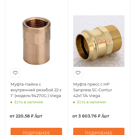
Муфта-пайка с
Муфта пресс с НР
внутренней резьбой 22 х
Sanpress SC-Contur
1" (модель 94270G ) Viega
42x1'1/4 Viega
Есть в наличии
Есть в наличии
от
220.58 ₽
/шт
от
3 603.76 ₽
/шт
ПОДРОБНЕЕ
ПОДРОБНЕЕ