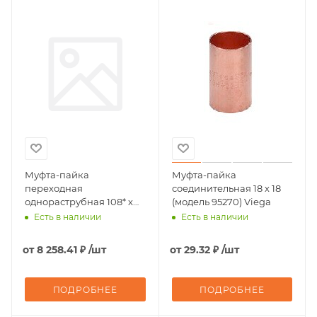
Муфта-пайка
Муфта-пайка
переходная
соединительная 18 х 18
однораструбная 108* х
(модель 95270) Viega
89 (модель 95243) Viega
Есть в наличии
Есть в наличии
от
8 258.41 ₽
/шт
от
29.32 ₽
/шт
ПОДРОБНЕЕ
ПОДРОБНЕЕ