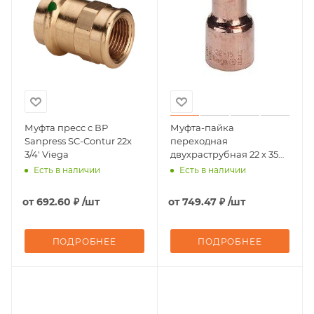
Муфта пресс с ВР
Муфта-пайка
Sanpress SC-Contur 22х
переходная
3/4' Viega
двухраструбная 22 х 35
(модель 95240) Viega
Есть в наличии
Есть в наличии
от
692.60 ₽
/шт
от
749.47 ₽
/шт
ПОДРОБНЕЕ
ПОДРОБНЕЕ