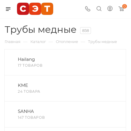
0
Трубы медные
858
—
—
—
Главная
Каталог
Отопление
Трубы медные
Hailang
17 ТОВАРОВ
KME
24 ТОВАРА
SANHA
147 ТОВАРОВ