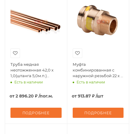
Труба медная
Муфта
неотожженная 42,0 х
комбинированная с
1,0(штанга 5,0м.п.)
наружной резьбой 22 х 1"
HLPH420010005
(модель ProfipressG 2611)
Есть в наличии
Есть в наличии
Hailiang
Viega
от
2 896.20 ₽
/пог.м.
от
913.87 ₽
/шт
ПОДРОБНЕЕ
ПОДРОБНЕЕ