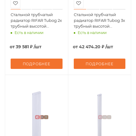
Стальной трубчатый
Стальной трубчатый
радиатор RIFAR Tubog 2х
радиатор RIFAR Tubog 3х
трубный высотой
трубный высотой
1800мм 08 секций
1800мм 06 секций
Есть в наличии
Есть в наличии
(БЕЛЫЙ, глянцевый)
(БОРДО, глянцевый)
подключение - нижнее
подключение - нижнее
от
39 581 ₽
/шт
от
42 474.20 ₽
/шт
одностороннее,
одностороннее
ТЕРМОКЛАПАН
ПОДРОБНЕЕ
ПОДРОБНЕЕ