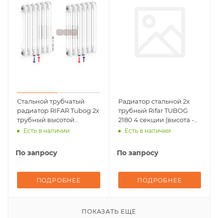
Стальной трубчатый
Радиатор стальной 2х
радиатор RIFAR Tubog 2х
трубный Rifar TUBOG
трубный высотой
2180 4 секции (высота -
1800мм 04 секций
1800мм, подключение -
Есть в наличии
Есть в наличии
(ТЕХНОЛАК, глянцевый)
донное центральное)
подключение - нижнее
По запросу
По запросу
центральное
ПОДРОБНЕЕ
ПОДРОБНЕЕ
ПОКАЗАТЬ ЕЩЕ