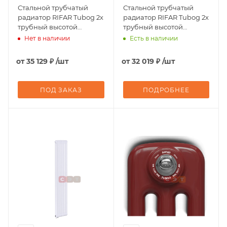
Стальной трубчатый
Стальной трубчатый
радиатор RIFAR Tubog 2х
радиатор RIFAR Tubog 2х
трубный высотой
трубный высотой
2200мм 06 секций
1800мм 06 секций
Нет в наличии
Есть в наличии
(АНТРАЦИТ, матовый)
(АНТРАЦИТ, матовый)
подключение - нижнее
подключение - нижнее
от
35 129 ₽
/шт
от
32 019 ₽
/шт
одностороннее
одностороннее,
ТЕРМОКЛАПАН
ПОД ЗАКАЗ
ПОДРОБНЕЕ