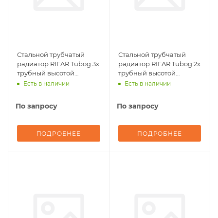
Стальной трубчатый
Стальной трубчатый
радиатор RIFAR Tubog 3х
радиатор RIFAR Tubog 2х
трубный высотой
трубный высотой
2000мм 08 секций
1800мм 10 секций
Есть в наличии
Есть в наличии
(Черный янтарь,
(Черный янтарь,
матовый) подключение -
матовый) подключение -
По запросу
По запросу
нижнее одностороннее,
нижнее одностороннее,
ТЕРМОКЛАПАН
ТЕРМОКЛАПАН
ПОДРОБНЕЕ
ПОДРОБНЕЕ