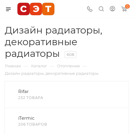
0
Дизайн радиаторы,
декоративные
радиаторы
608
—
—
—
Главная
Каталог
Отопление
Дизайн радиаторы, декоративные радиаторы
Rifar
232 ТОВАРА
iTermic
206 ТОВАРОВ