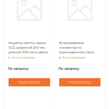
Решётка itermic серии
Встраиваемый
SGZ, шириной 200 мм,
конвектор из
длиной 2100 мм и цвета
оцинкованной стали
Natural
itermic серии ITTZ,
Есть в наличии
Есть в наличии
прямого исполнения, F-
образной рамкой, цвета
По запросу
По запросу
рамки Natural, высотой
075 мм, шириной 200
мм, длиной 2100 мм.
ПОДРОБНЕЕ
ПОДРОБНЕЕ