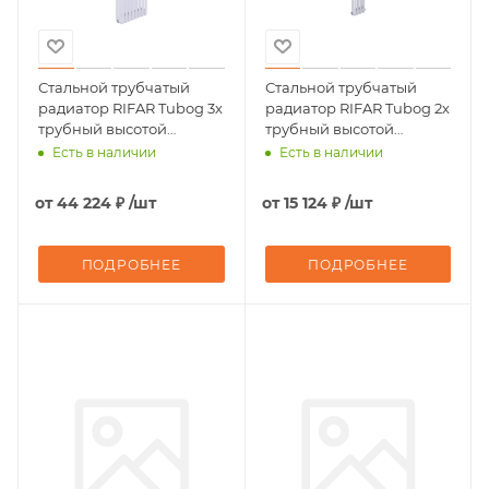
Стальной трубчатый
Стальной трубчатый
радиатор RIFAR Tubog 3х
радиатор RIFAR Tubog 2х
трубный высотой
трубный высотой
1800мм 08 секций
1800мм 04 секций
Есть в наличии
Есть в наличии
(БЕЛЫЙ, глянцевый)
(БЕЛЫЙ, глянцевый)
подключение - боковое
подключение - боковое
от
44 224 ₽
/шт
от
15 124 ₽
/шт
ПОДРОБНЕЕ
ПОДРОБНЕЕ