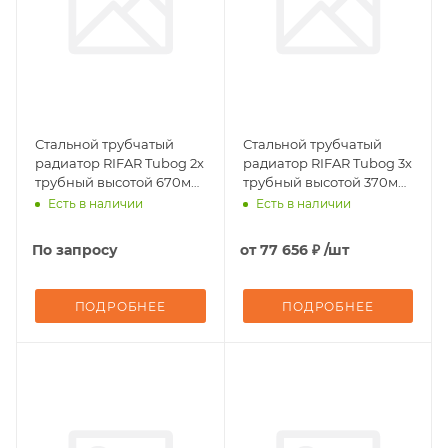
Стальной трубчатый
Стальной трубчатый
радиатор RIFAR Tubog 2х
радиатор RIFAR Tubog 3х
трубный высотой 670мм
трубный высотой 370мм
10 секций (Черный
34 секций (БЕЛЫЙ,
Есть в наличии
Есть в наличии
янтарь, матовый)
глянцевый)
подключение - нижнее
подключение - боковое
По запросу
от
77 656 ₽
/шт
одностороннее,
ТЕРМОКЛАПАН
ПОДРОБНЕЕ
ПОДРОБНЕЕ