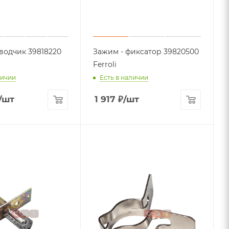
водчик 39818220
Зажим - фиксатор 39820500
Ferroli
личии
Есть в наличии
/шт
1 917
₽
/шт