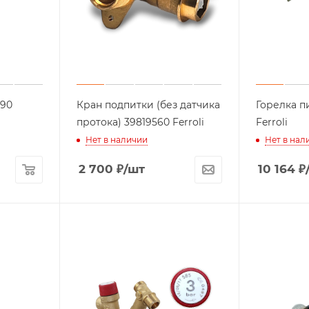
390
Кран подпитки (без датчика
Горелка п
протока) 39819560 Ferroli
Ferroli
Нет в наличии
Нет в нал
2 700
₽
/шт
10 164
₽