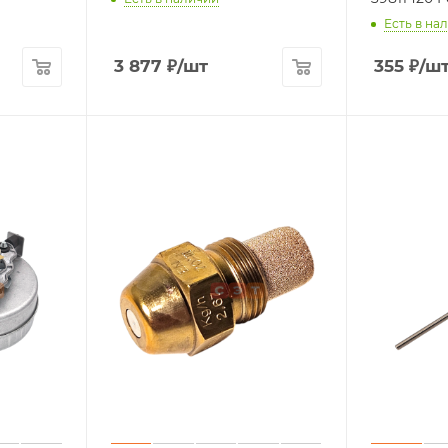
Есть в на
3 877
₽
/шт
355
₽
/ш