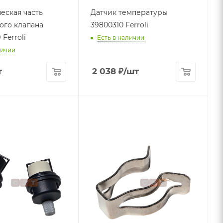
еская часть
Датчик температуры
ого клапана
39800310 Ferroli
Ferroli
Есть в наличии
личии
т
2 038
₽
/шт