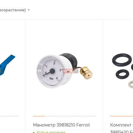
возрастание)
Манометр 39818210 Ferroli
Комплект 
39811420 Fe
Есть в наличии