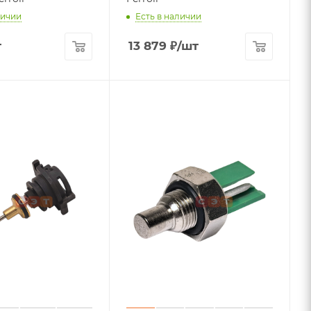
личии
Есть в наличии
т
13 879
₽
/шт