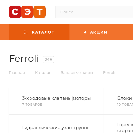
КАТАЛОГ
АКЦИИ
Ferroli
249
—
—
—
Главная
Каталог
Запасные части
Ferroli
3-х ходовые клапаны|моторы
Блоки
7 ТОВАРОВ
10 ТОВА
Горел
Гидравлические узлы|группы
сгора