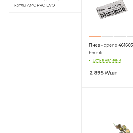
котлы AMC PRO EVO
Расширительные баки
Запасные части.
Теплообменники
вторичные (ГВС)
Запасные части.
Теплообменники
Пневмореле 46160
первичные(основные)
Ferroli
Запасные части.
Есть в наличии
Термостаты
2 895
₽
/шт
Запасные части.
Уплотнения
Запасные части.
Циркуляционные
насосы
Запасные части.
Электроды
Запасные части.
Электронные платы