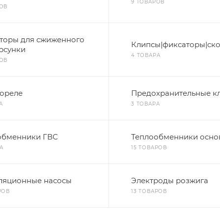
9 ТОВАРОВ
РОВ
торы для сжиженного
Клипсы|фиксаторы|ск
рсунки
4 ТОВАРА
РОВ
ореле
Предохранительные к
А
3 ТОВАРА
обменники ГВС
Теплообменники осно
А
15 ТОВАРОВ
ляционные насосы
Электроды розжига
РОВ
13 ТОВАРОВ