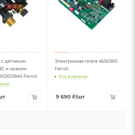
 с датчиком
Электронная плата 46561810
ВС и краном
Ferroli
02610840 Ferroli
Есть в наличии
личии
шт
9 690
₽
/шт