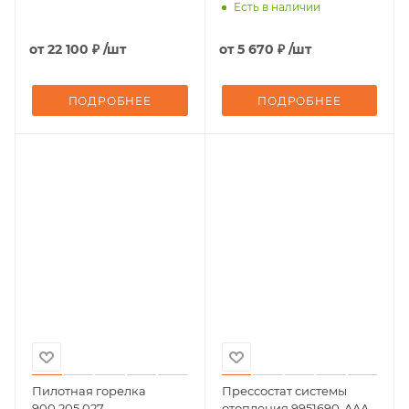
(Модулирующий, в
Есть в наличии
комплекте с
ПРОВОДОМ)
от
22 100 ₽
/шт
от
5 670 ₽
/шт
ПОДРОБНЕЕ
ПОДРОБНЕЕ
Пилотная горелка
Прессостат системы
900.205.027
отопления 9951690-AAA