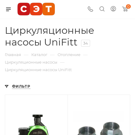
0
Циркуляционные
насосы UniFitt
34
—
—
—
Главная
Каталог
Отопление
—
Циркуляционные насосы
Циркуляционные насосы UniFitt
ФИЛЬТР