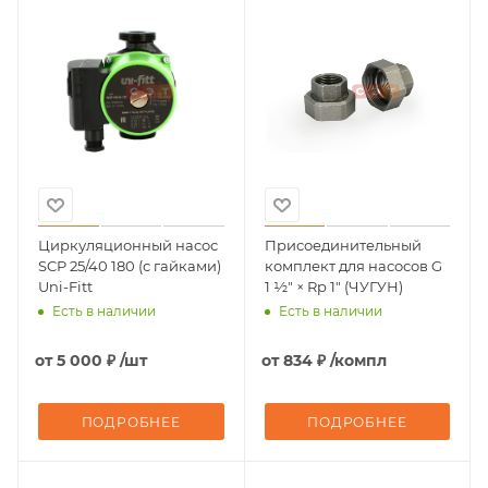
Циркуляционный насос
Присоединительный
SCP 25/40 180 (с гайками)
комплект для насосов G
Uni-Fitt
1 ½" × Rp 1" (ЧУГУН)
Есть в наличии
Есть в наличии
от
5 000 ₽
/шт
от
834 ₽
/компл
ПОДРОБНЕЕ
ПОДРОБНЕЕ