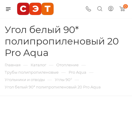
0
Угол белый 90*
полипропиленовый 20
Pro Aqua
—
—
—
Главная
Каталог
Отопление
—
—
Трубы полипропиленовые
Pro Aqua
—
—
Угольники и отводы
Углы 90°
Угол белый 90* полипропиленовый 20 Pro Aqua