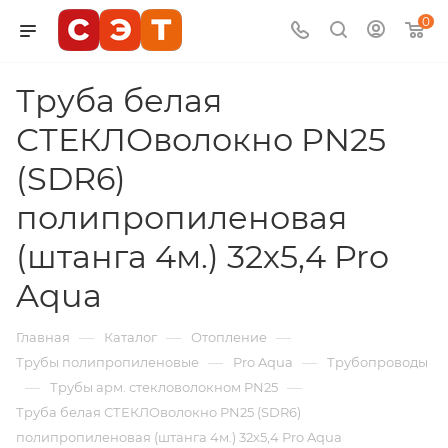
0
Труба белая
СТЕКЛОволокно PN25
(SDR6)
полипропиленовая
(штанга 4м.) 32х5,4 Pro
Aqua
—
—
—
Главная
Каталог
Отопление
—
—
Трубы полипропиленовые
Pro Aqua
Трубопроводы
—
—
Трубы арм. стекловолокном PN25
Труба белая СТЕКЛОволокно PN25 (SDR6)
полипропиленовая (штанга 4м.) 32х5,4 Pro Aqua