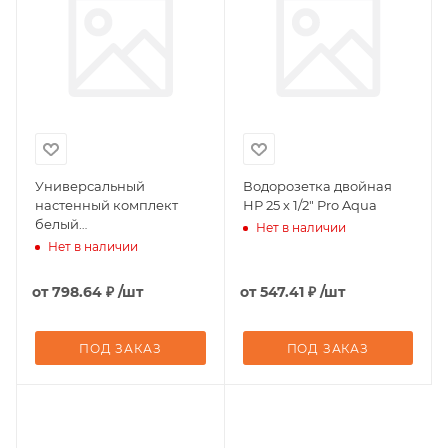
Универсальный
Водорозетка двойная
настенный комплект
НР 25 х 1/2" Pro Aqua
белый
Нет в наличии
полипропиленовый 25 х
Нет в наличии
1/2" Pro Aqua
от
798.64 ₽
/шт
от
547.41 ₽
/шт
ПОД ЗАКАЗ
ПОД ЗАКАЗ