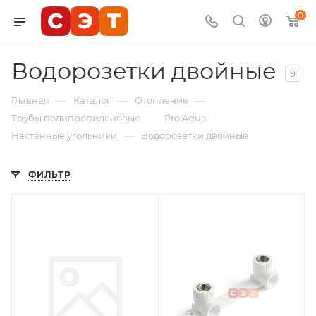
0
Водорозетки двойные
9
—
—
—
Главная
Каталог
Отопление
—
—
Трубы полипропиленовые
Pro Aqua
—
Настенные угольники
Водорозетки двойные
ФИЛЬТР