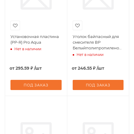
Установочная пластина
Уголок байпасный для
(PP-R) Pro Aqua
смесителя ВР
Белыйполипропиленовый
Нет в наличии
20 х 1/2" Pro Aqua
Нет в наличии
от
295.59 ₽
/шт
от
246.55 ₽
/шт
ПОД ЗАКАЗ
ПОД ЗАКАЗ