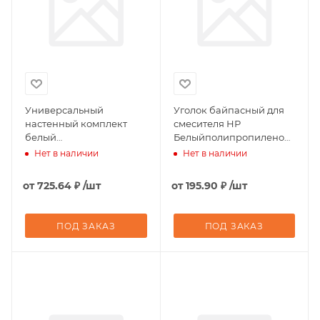
Универсальный
Уголок байпасный для
настенный комплект
смесителя НР
белый
Белыйполипропиленовый
полипропиленовый 20 х
20 х 1/2" Pro Aqua
Нет в наличии
Нет в наличии
1/2" Pro Aqua
от
725.64 ₽
/шт
от
195.90 ₽
/шт
ПОД ЗАКАЗ
ПОД ЗАКАЗ