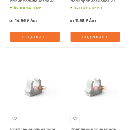
полипропиленовое 40
полипропиленовое 20
Pro Aqua
Pro Aqua
Есть в наличии
Есть в наличии
от
14.96 ₽
/шт
от
11.58 ₽
/шт
ПОДРОБНЕЕ
ПОДРОБНЕЕ
Крепление одинарное
Крепление одинарное