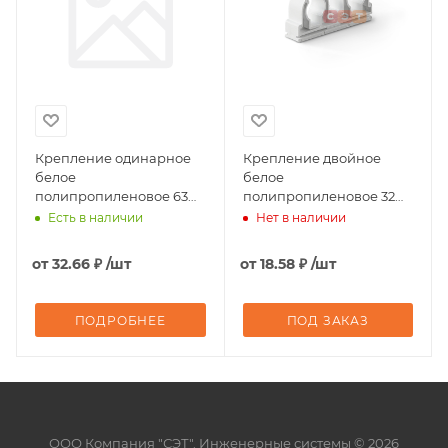
Крепление одинарное
Крепление двойное
белое
белое
полипропиленовое 63
полипропиленовое 32
Pro Aqua
Pro Aqua
Есть в наличии
Нет в наличии
от
32.66 ₽
/шт
от
18.58 ₽
/шт
ПОДРОБНЕЕ
ПОД ЗАКАЗ
ООО Компания "СЭТ". Инженерные системы © 2026