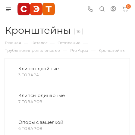
0
Кронштейны
16
—
—
—
Главная
Каталог
Отопление
—
—
Трубы полипропиленовые
Pro Aqua
Кронштейны
Клипсы двойные
3 ТОВАРА
Клипсы одинарные
7 ТОВАРОВ
Опоры с защелкой
6 ТОВАРОВ