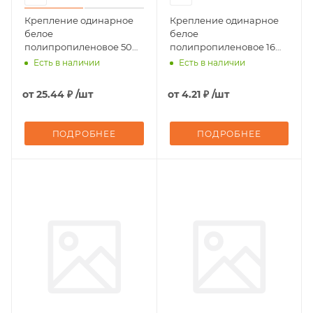
Крепление одинарное
Крепление одинарное
белое
белое
полипропиленовое 50
полипропиленовое 16
Pro Aqua
Pro Aqua
Есть в наличии
Есть в наличии
от
25.44 ₽
/шт
от
4.21 ₽
/шт
ПОДРОБНЕЕ
ПОДРОБНЕЕ