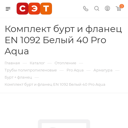
0
Комплект бурт и фланец
EN 1092 Белый 40 Pro
Aqua
—
—
—
Главная
Каталог
Отопление
—
—
—
Трубы полипропиленовые
Pro Aqua
Арматура
—
Бурт + фланец
Комплект бурт и фланец EN 1092 Белый 40 Pro Aqua