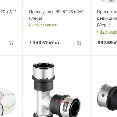
"
Пресс-угол с ВР 90* 25 х 3/4"
Пресс-тр
(Viega)
редукционн
(Viega)
Есть в наличии
Есть в на
1 343.57
₽
/шт
992.69
₽