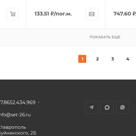
133.51
₽
/пог.м.
747.60
₽
ПОКАЗАТЬ ЕЩЕ
1
2
3
4
+7.8652.434.969
nfo@set-26.ru
Ставрополь
Буйнакского, 2Б