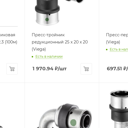
тиковая
Пресс-тройник
Пресс-переход 
.3 (100м)
редукционный 25 х 20 х 20
(Viega)
(Viega)
Есть в на
Есть в наличии
1 970.94
₽
/шт
697.51
₽