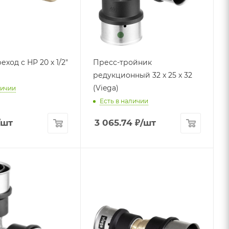
с НР 20 х 1/2"
Пресс-тройник
редукционный 32 x 25 x 32
(Viega)
личии
Есть в наличии
/шт
3 065.74
₽
/шт