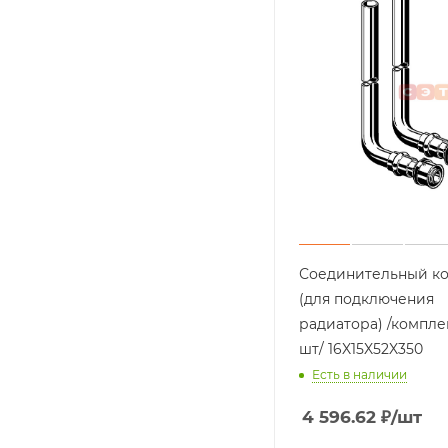
Соединительный к
(для подключения
радиатора) /комплек
шт/ 16X15X52X350
Есть в наличии
4 596.62
₽
/шт