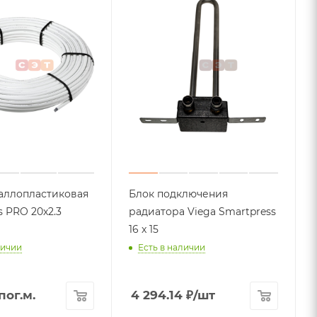
аллопластиковая
Блок подключения
s PRO 20х2.3
радиатора Viega Smartpress
16 x 15
личии
Есть в наличии
пог.м.
4 294.14
₽
/шт