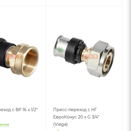
с ВР 16 х 1/2"
Пресс-переход с НГ
ЕвроКонус 20 x G 3/4"
(Viega)
личии