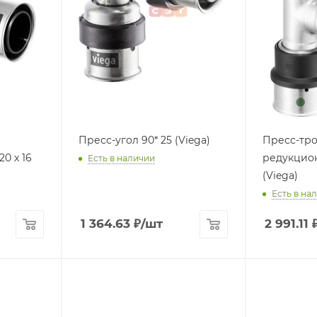
Пресс-угол 90* 25 (Viega)
Пресс-тр
0 х 16
редукционн
Есть в наличии
(Viega)
Есть в на
1 364.63
₽
/шт
2 991.11