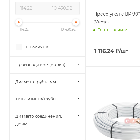
Пресс-угол с ВР 90* 20 х 3/4
(Viega)
114.22
10 430.92
Есть в наличии
В наличии
1 116.24
₽
/шт
Производитель (марка)
Диаметр трубы, мм
Тип фитинга/трубы
Диаметр соединения,
дюйм