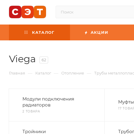
КАТАЛОГ
АКЦИИ
Viega
62
—
—
—
Главная
Каталог
Отопление
Трубы металлопла
Модули подключения
Муфты
радиаторов
17 ТОВА
2 ТОВАРА
Тройники
Трубо