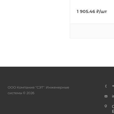
1 905.46
₽
/шт
ООО Компания "СЭТ". Инженерные
системы © 2026
i