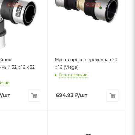
ойник
Муфта пресс переходная 20
ый 32 x 16 x 32
x 16 (Viega)
Есть в наличии
личии
₽
/шт
694.93
₽
/шт