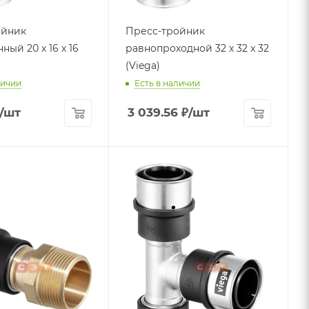
ойник
Пресс-тройник
ый 20 х 16 х 16
равнопроходной 32 x 32 x 32
(Viega)
личии
Есть в наличии
/шт
3 039.56
₽
/шт