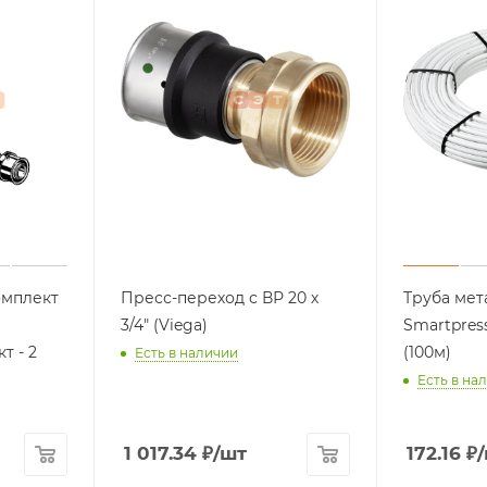
омплект
Пресс-переход с ВР 20 х
Труба мет
3/4" (Viega)
Smartpres
т - 2
(100м)
Есть в наличии
Есть в на
1 017.34
₽
/шт
172.16
₽
/