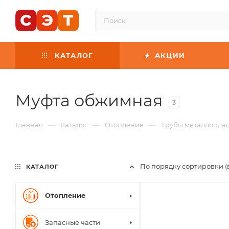
КАТАЛОГ
АКЦИИ
Муфта обжимная
3
—
—
—
Главная
Каталог
Отопление
Трубы металлопла
По порядку сортировки (
КАТАЛОГ
Отопление
Запасные части