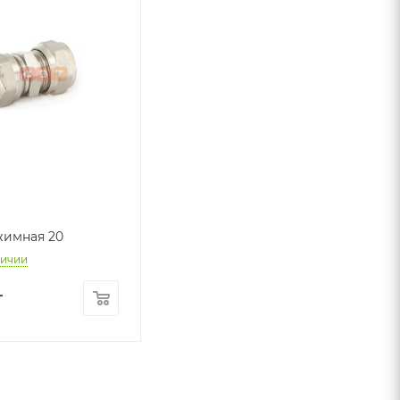
жимная 20
личии
т