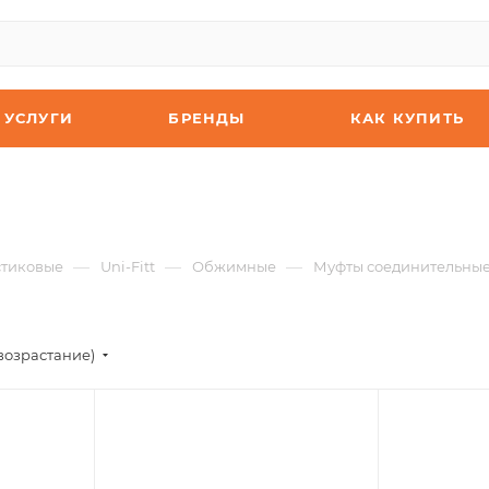
УСЛУГИ
БРЕНДЫ
КАК КУПИТЬ
—
—
—
стиковые
Uni-Fitt
Обжимные
Муфты соединительны
возрастание)