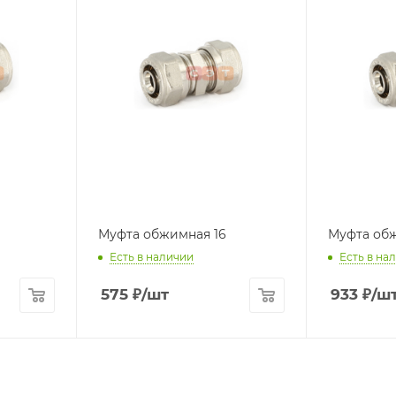
Муфта обжимная 16
Муфта об
Есть в наличии
Есть в на
575
₽
/шт
933
₽
/ш