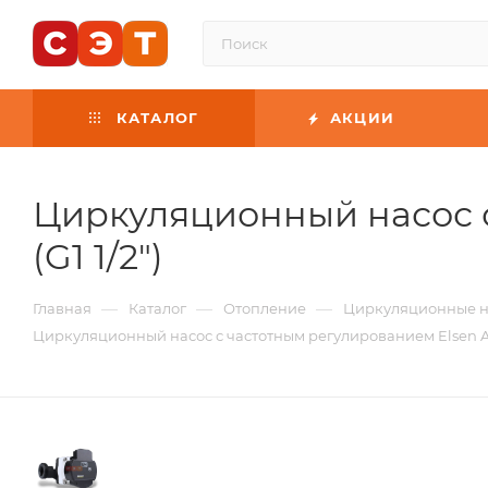
КАТАЛОГ
АКЦИИ
Циркуляционный насос с
(G1 1/2")
—
—
—
Главная
Каталог
Отопление
Циркуляционные н
Циркуляционный насос с частотным регулированием Elsen APE