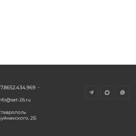
+7.8652.434.969
nfo@set-26.ru
Ставрополь
Буйнакского, 2Б