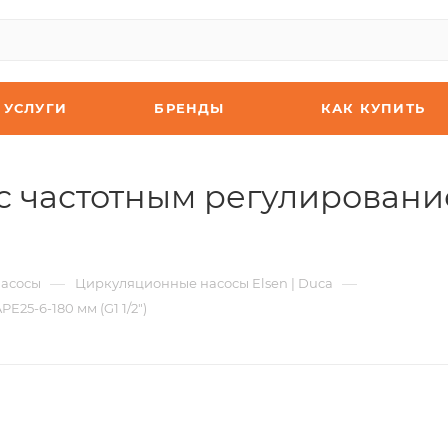
УСЛУГИ
БРЕНДЫ
КАК КУПИТЬ
 частотным регулирование
—
—
асосы
Циркуляционные насосы Elsen | Duca
25-6-180 мм (G1 1/2")