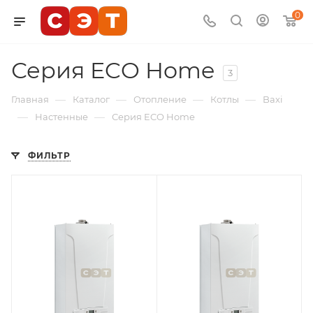
0
Серия ECO Home
3
—
—
—
—
Главная
Каталог
Отопление
Котлы
Baxi
—
—
Настенные
Серия ECO Home
ФИЛЬТР