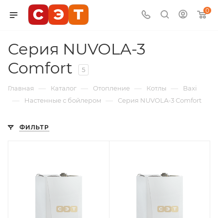
0
Серия NUVOLA-3
Comfort
5
—
—
—
—
Главная
Каталог
Отопление
Котлы
Baxi
—
—
Настенные с бойлером
Серия NUVOLA-3 Comfort
ФИЛЬТР