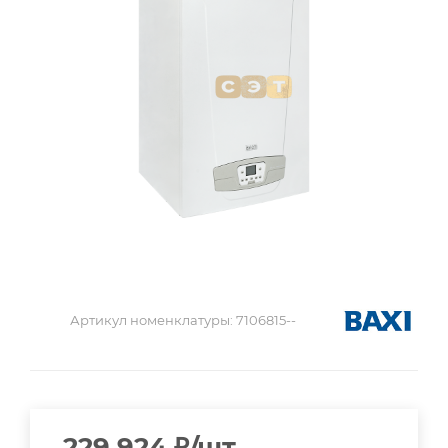
Артикул номенклатуры:
7106815--
229 924
₽
/шт