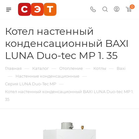
0
Котел настенный
конденсационный BAXI
LUNA Duo-tec MP 1. 35
—
—
—
—
Главная
Каталог
Отопление
Котлы
Baxi
—
—
Настенные конденсационные
—
Серия LUNA Duo-Tec MP
Котел настенный конденсационный BAXI LUNA Duo-tec MP 1.
35