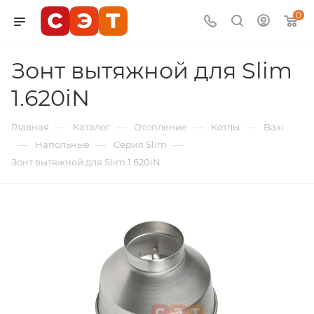
0
Зонт вытяжной для Slim
1.620iN
—
—
—
—
Главная
Каталог
Отопление
Котлы
Baxi
—
—
—
Напольные
Серия Slim
Зонт вытяжной для Slim 1.620iN