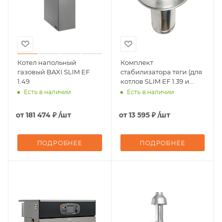
Котел напольный
Комплект
газовый BAXI SLIM EF
стабилизатора тяги (для
1.49
котлов SLIM EF 1.39 и
1.49) диам. 180 мм
Есть в наличии
Есть в наличии
от
181 474 ₽
/шт
от
13 595 ₽
/шт
ПОДРОБНЕЕ
ПОДРОБНЕЕ