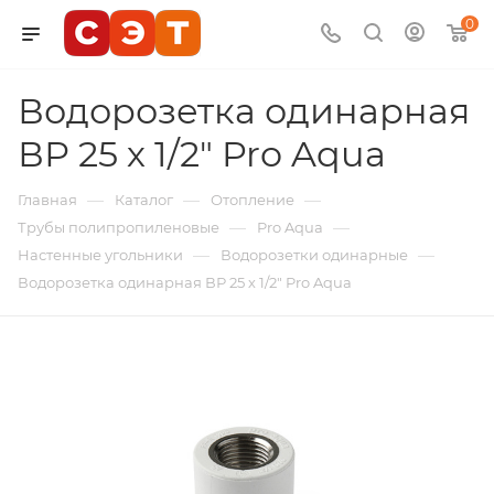
0
Водорозетка одинарная
ВР 25 х 1/2" Pro Aqua
—
—
—
Главная
Каталог
Отопление
—
—
Трубы полипропиленовые
Pro Aqua
—
—
Настенные угольники
Водорозетки одинарные
Водорозетка одинарная ВР 25 х 1/2" Pro Aqua