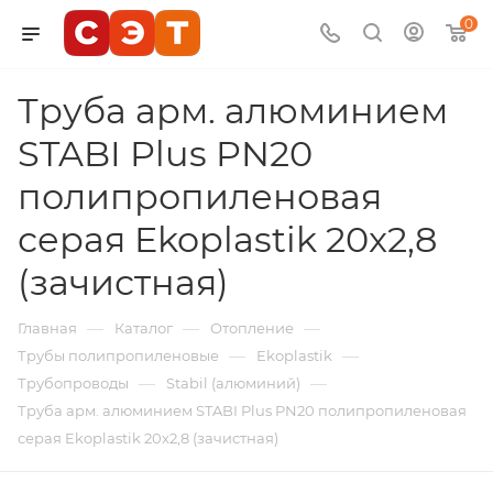
0
Труба арм. алюминием
STABI Plus PN20
полипропиленовая
серая Ekoplastik 20x2,8
(зачистная)
—
—
—
Главная
Каталог
Отопление
—
—
Трубы полипропиленовые
Ekoplastik
—
—
Трубопроводы
Stabil (алюминий)
Труба арм. алюминием STABI Plus PN20 полипропиленовая
серая Ekoplastik 20x2,8 (зачистная)