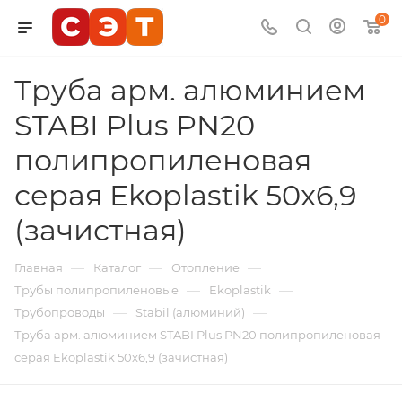
0
Труба арм. алюминием
STABI Plus PN20
полипропиленовая
серая Ekoplastik 50x6,9
(зачистная)
—
—
—
Главная
Каталог
Отопление
—
—
Трубы полипропиленовые
Ekoplastik
—
—
Трубопроводы
Stabil (алюминий)
Труба арм. алюминием STABI Plus PN20 полипропиленовая
серая Ekoplastik 50x6,9 (зачистная)