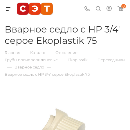
0
Вварное седло с НР 3/4'
серое Ekoplastik 75
—
—
—
Главная
Каталог
Отопление
—
—
Трубы полипропиленовые
Ekoplastik
Переходники
—
—
Вварное седло
Вварное седло с НР 3/4' серое Ekoplastik 75