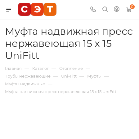
0
Муфта надвижная пресс
нержавеющая 15 х 15
UniFitt
—
—
—
Главная
Каталог
Отопление
—
—
—
Трубы нержавеющие
Uni-Fitt
Муфты
—
Муфты надвижные
Муфта надвижная пресс нержавеющая 15 х 15 UniFitt