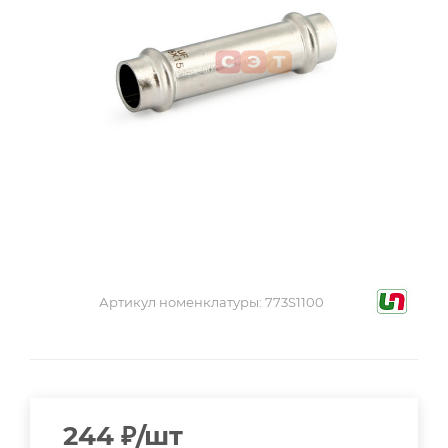
Артикул номенклатуры:
773S1100
244
₽
/шт