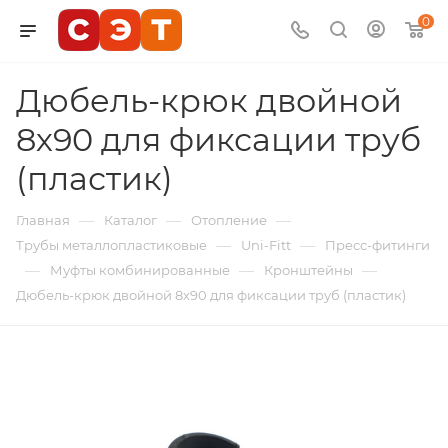
0
Дюбель-крюк двойной
8х90 для фиксации труб
(пластик)
—
—
—
Главная
Каталог
Отопление
—
—
Трубы металлопластиковые
Uni-Fitt
Пресс-фитинги
—
—
—
Муфты комбинированные
Кронштейны
Дюбель-крюк двойной 8х90 для фиксации труб (пластик)