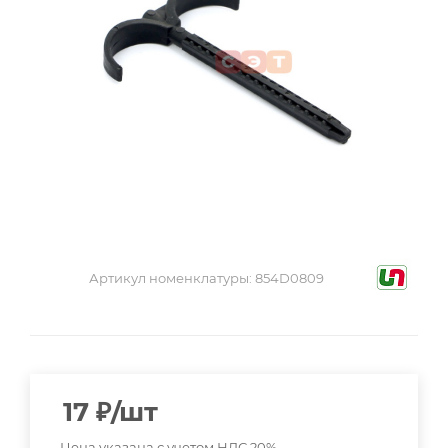
Артикул номенклатуры:
854D0809
17
₽
/шт
Цена указана с учетом НДС 20%