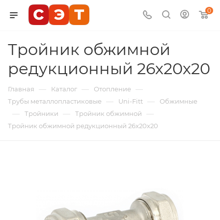
0
Тройник обжимной
редукционный 26х20х20
—
—
—
Главная
Каталог
Отопление
—
—
Трубы металлопластиковые
Uni-Fitt
Обжимные
—
—
—
Тройники
Тройник обжимной
Тройник обжимной редукционный 26х20х20