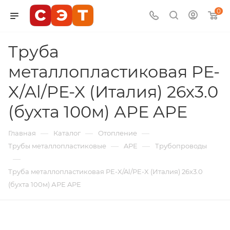
0
Труба
металлопластиковая PE-
X/Al/PE-X (Италия) 26х3.0
(бухта 100м) АРЕ APE
—
—
—
Главная
Каталог
Отопление
—
—
Трубы металлопластиковые
APE
Трубопроводы
—
Труба металлопластиковая PE-X/Al/PE-X (Италия) 26х3.0
(бухта 100м) АРЕ APE