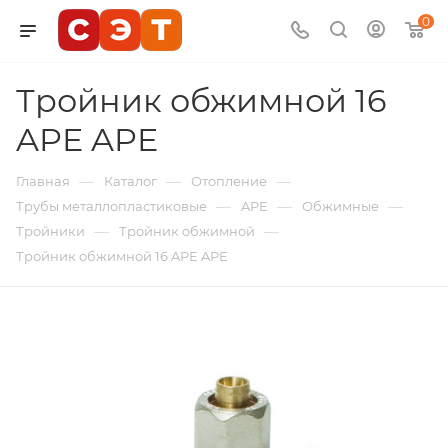
0
Тройник обжимной 16
APE APE
—
—
—
Главная
Каталог
Отопление
—
—
—
Трубы металлопластиковые
APE
Обжимные
—
—
Тройники
Тройник обжимной
Тройник обжимной 16 APE APE