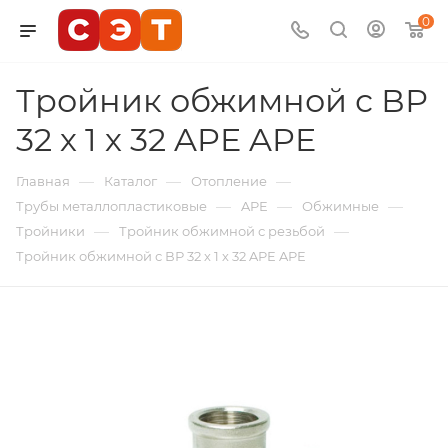
0
Тройник обжимной с ВР
32 х 1 х 32 APE APE
—
—
—
Главная
Каталог
Отопление
—
—
—
Трубы металлопластиковые
APE
Обжимные
—
—
Тройники
Тройник обжимной с резьбой
Тройник обжимной с ВР 32 х 1 х 32 APE APE