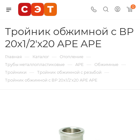
0
Тройник обжимной с ВР
20х1/2'x20 APE APE
—
—
—
Главная
Каталог
Отопление
—
—
—
Трубы металлопластиковые
APE
Обжимные
—
—
Тройники
Тройник обжимной с резьбой
Тройник обжимной с ВР 20х1/2'x20 APE APE