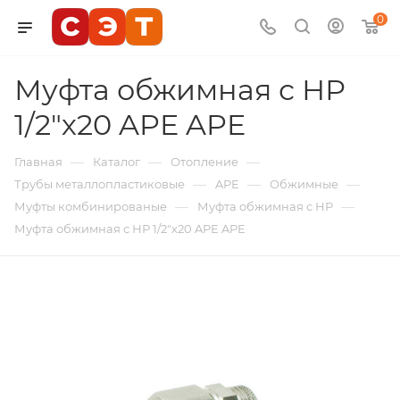
0
Муфта обжимная с НР
1/2"х20 APE APE
—
—
—
Главная
Каталог
Отопление
—
—
—
Трубы металлопластиковые
APE
Обжимные
—
—
Муфты комбинированые
Муфта обжимная с НР
Муфта обжимная с НР 1/2"х20 APE APE