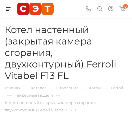
0
Котел настенный
(закрытая камера
сгорания,
двухконтурный) Ferroli
Vitabel F13 FL
—
—
—
—
Главная
Каталог
Отопление
Котлы
Ferroli
—
—
Тендерные модели
Котел настенный (закрытая камера сгорания,
двухконтурный) Ferroli Vitabel F13 FL