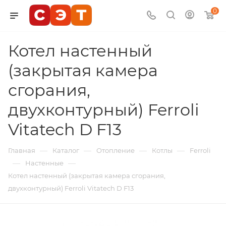
0
Котел настенный
(закрытая камера
сгорания,
двухконтурный) Ferroli
Vitatech D F13
—
—
—
—
Главная
Каталог
Отопление
Котлы
Ferroli
—
—
Настенные
Котел настенный (закрытая камера сгорания,
двухконтурный) Ferroli Vitatech D F13