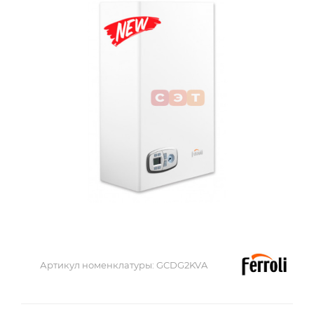
Артикул номенклатуры:
GCDG2KVA