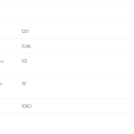
120
11,96
ме
113
е
19
108,1