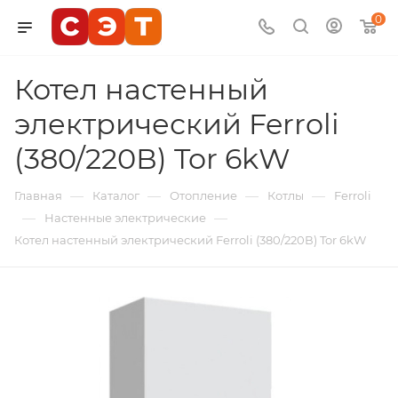
0
Котел настенный
электрический Ferroli
(380/220В) Tor 6kW
—
—
—
—
Главная
Каталог
Отопление
Котлы
Ferroli
—
—
Настенные электрические
Котел настенный электрический Ferroli (380/220В) Tor 6kW