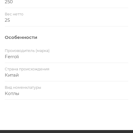
250
Вес нетто
25
Особенности
Производитель (марка)
Ferroli
Страна происхождения
Китай
Вид номенклатуры
Котлы