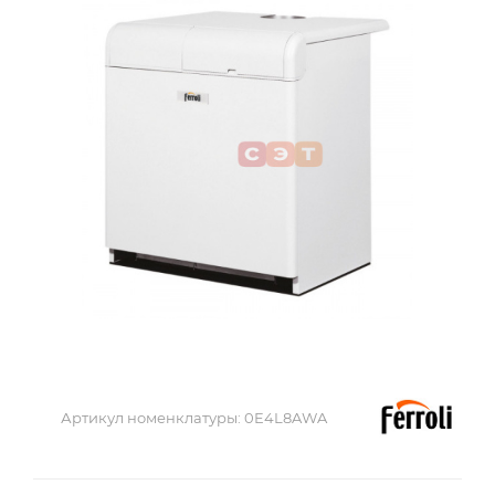
Артикул номенклатуры:
0E4L8AWA