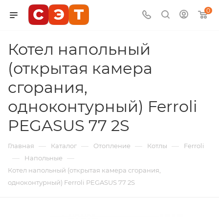
0
Котел напольный
(открытая камера
сгорания,
одноконтурный) Ferroli
PEGASUS 77 2S
—
—
—
—
Главная
Каталог
Отопление
Котлы
Ferroli
—
—
Напольные
Котел напольный (открытая камера сгорания,
одноконтурный) Ferroli PEGASUS 77 2S