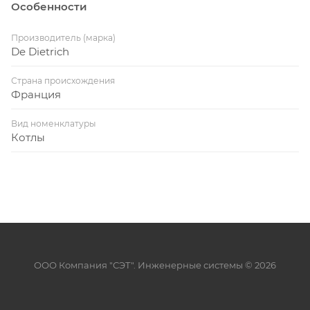
Особенности
Производитель (марка)
De Dietrich
Страна происхождения
Франция
Вид номенклатуры
Котлы
ООО Компания "СЭТ". Инженерные системы © 2026