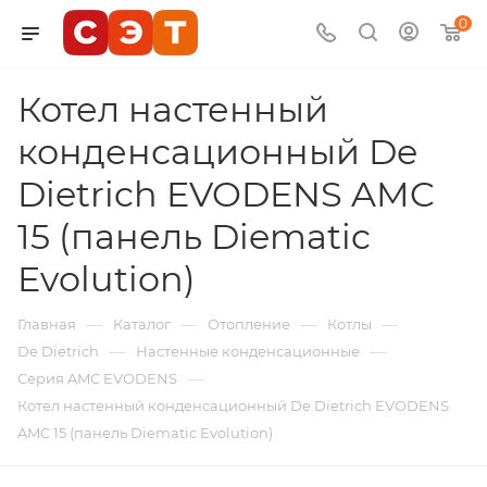
0
Котел настенный
конденсационный De
Dietrich EVODENS AMC
15 (панель Diematic
Evolution)
—
—
—
—
Главная
Каталог
Отопление
Котлы
—
—
De Dietrich
Настенные конденсационные
—
Серия AMC EVODENS
Котел настенный конденсационный De Dietrich EVODENS
AMC 15 (панель Diematic Evolution)