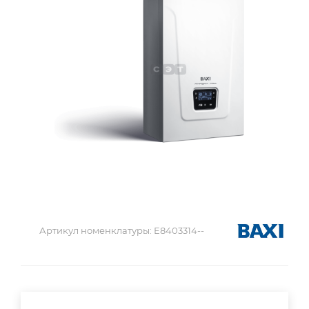
Артикул номенклатуры:
E8403314--