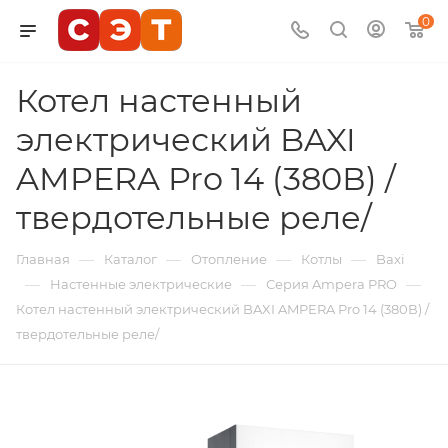
0
Котел настенный
электрический BAXI
AMPERA Pro 14 (380В) /
твердотельные реле/
—
—
—
—
Главная
Каталог
Отопление
Котлы
Baxi
—
—
—
Настенные электрические
Серия Ampera PRO
Котел настенный электрический BAXI AMPERA Pro 14 (380В) /
твердотельные реле/