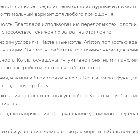
нт. В линейке представлены одноконтурные и двухкон
 оптимальный вариант для любого помещения.
ость. Благодаря использованию передовых технологий
 способствует снижению затрат на отопление.
йским условиям. Настенные котлы Ariston полностью ад
луатации. Они могут работать при пониженном давлении
ность. Котлы оснащены интуитивно понятными панелям
ство настройки и контроля работы котла.
ния, накипи и блокировки насоса. Котлы имеют функции
ть надёжную работу.
ючения дополнительных устройств. Котлы могут быть и
нционно.
репадам напряжения. Оборудование устойчиво к перепа
и и обслуживания. Компактные размеры и небольшой вес