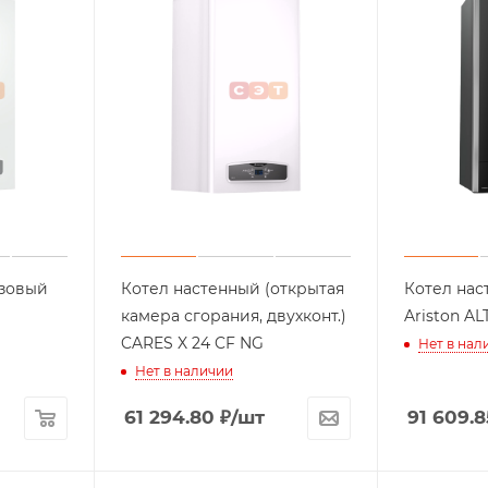
азовый
Котел настенный (открытая
Котел нас
камера сгорания, двухконт.)
Aris
CARES X 24 CF NG
Нет в нал
Нет в наличии
61 294.80
₽
/шт
91 609.8