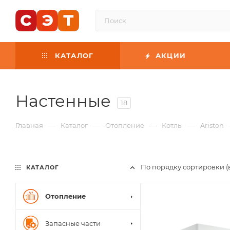
КАТАЛОГ
АКЦИИ
Настенные
18
—
—
—
—
Главная
Каталог
Отопление
Котлы
Ariston
По порядку сортировки (
КАТАЛОГ
Отопление
Запасные части