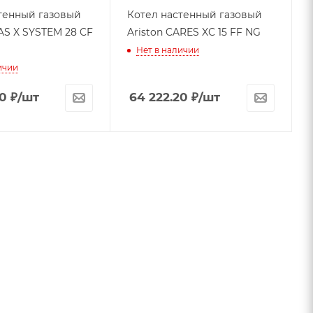
тенный газовый
Котел настенный газовый
Ariston CARES XC 15 FF NG
Нет в наличии
ичии
60
₽
/шт
64 222.20
₽
/шт