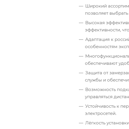
Широкий ассортиме
позволяет выбрать
Высокая эффективн
эффективности, что
Адаптация к росси
особенностям эксп
Многофункциональ
обеспечивают удоб
Защита от замерза
службы и обеспечи
Возможность подкл
управляться диста
Устойчивость к пе
электросетей.
Лёгкость установк