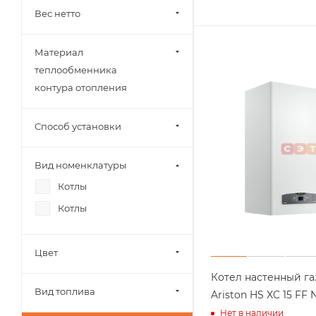
Вес нетто
Материал
теплообменника
контура отопления
Способ установки
Вид номенклатуры
Котлы
Котлы
Цвет
Котел настенный г
Вид топлива
Ariston HS XC 15 FF
Нет в наличии