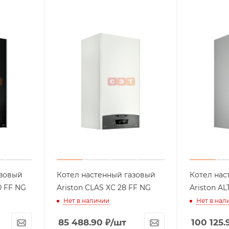
азовый
Котел настенный газовый
Котел нас
C 30 FF NG
Ariston CLAS XC 28 FF NG
Aris
Нет в наличии
Нет в нал
85 488.90
₽
/шт
100 125.