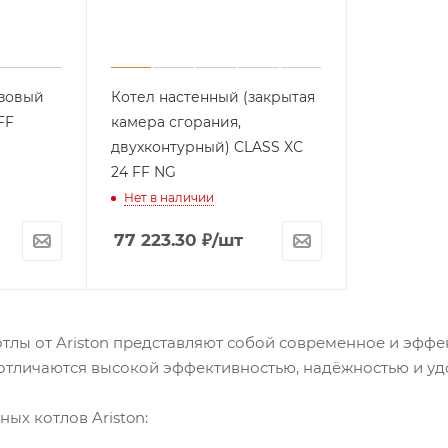
азовый
Котел настенный (закрытая
 FF
камера сгорания,
двухконтурный) CLASS XС
24 FF NG
Нет в наличии
77 223.30
₽
/шт
тлы от Ariston представляют собой современное и эффе
отличаются высокой эффективностью, надёжностью и уд
ых котлов Ariston: