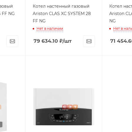
азовый
Котел настенный газовый
Котел нас
C 35 FF NG
Ariston CLAS XC SYSTEM 28
Ariston CLAS X SYSTEM 28 CF
FF NG
NG
Нет в наличии
Нет в нал
79 634.10
₽
/шт
71 454.