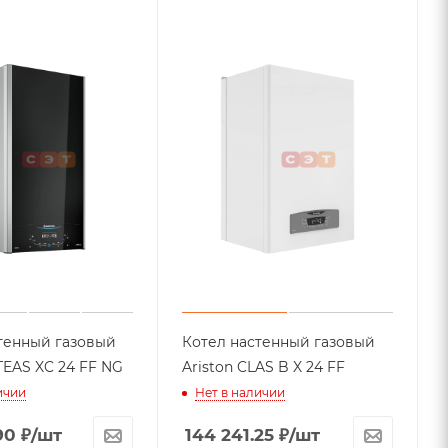
тенный газовый
Котел настенный газовый
ton ALTEAS XC 24 FF NG
Ariston CLAS B X 24 FF
ичии
Нет в наличии
90
₽
/шт
144 241.25
₽
/шт