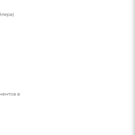
йлера)
нентов в