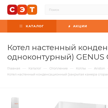
КАТАЛОГ
АКЦИИ
Котел настенный конден
одноконтурный) GENUS 
—
—
—
—
Главная
Каталог
Отопление
Котлы
Ariston
Котел настенный конденсационный (закрытая камера сгора