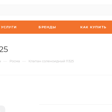
УСЛУГИ
БРЕНДЫ
КАК КУПИТЬ
25
—
—
ы
Росма
Клапан соленоидный 11325