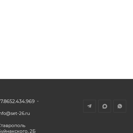
+7.8652.434.969
nfo@set-26.ru
Ставрополь
Буйнакского, 2Б