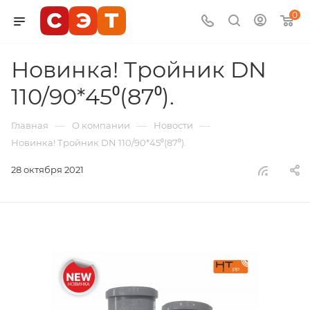
0
Новинка! Тройник DN
110/90*45⁰(87⁰).
—
—
—
Главная
О компании
Новости
Новинка! Тройник DN 110/90*45⁰(87⁰).
28 октября 2021