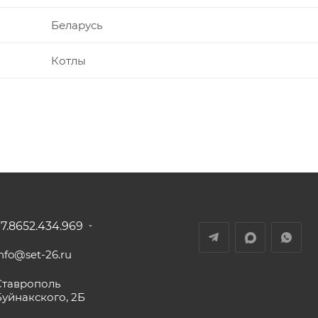
Беларусь
Котлы
+7.8652.434.969
nfo@set-26.ru
Ставрополь
Буйнакского, 2Б