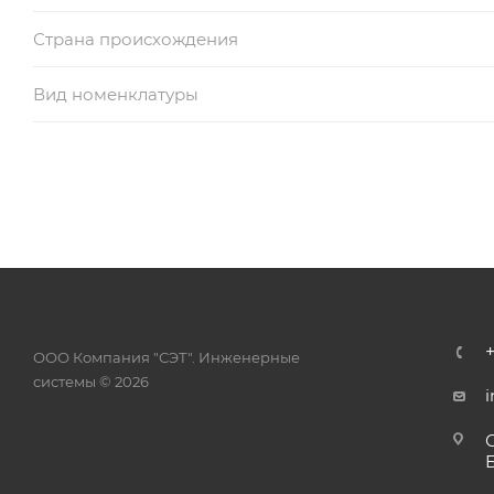
Страна происхождения
Вид номенклатуры
ООО Компания "СЭТ". Инженерные
системы © 2026
i