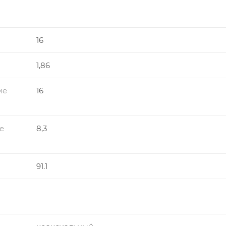
16
1,86
ме
16
е
8,3
91.1