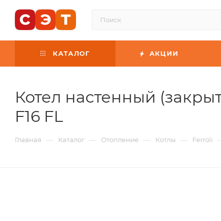
КАТАЛОГ
АКЦИИ
Котел настенный (закрыта
F16 FL
—
—
—
—
Главная
Каталог
Отопление
Котлы
Ferroli