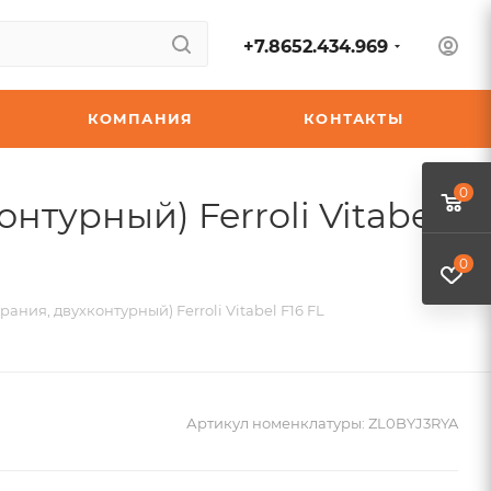
+7.8652.434.969
КОМПАНИЯ
КОНТАКТЫ
0
нтурный) Ferroli Vitabel
0
ания, двухконтурный) Ferroli Vitabel F16 FL
Артикул номенклатуры:
ZL0BYJ3RYA