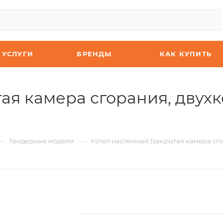
УСЛУГИ
БРЕНДЫ
КАК КУПИТЬ
я камера сгорания, двухко
—
—
Тендерные модели
Котел настенный (закрытая камера сгор