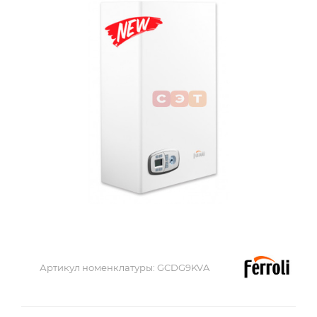
Артикул номенклатуры:
GCDG9KVA