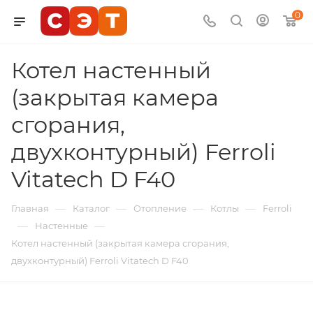
0
Котел настенный
(закрытая камера
сгорания,
двухконтурный) Ferroli
Vitatech D F40
—
—
—
—
Главная
Каталог
Отопление
Котлы
Ferroli
—
—
Настенные
Котел настенный (закрытая камера сгорания,
двухконтурный) Ferroli Vitatech D F40