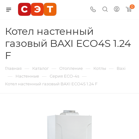
0
Котел настенный
газовый BAXI ECO4S 1.24
F
—
—
—
—
Главная
Каталог
Отопление
Котлы
Baxi
—
—
—
Настенные
Серия ECO-4s
Котел настенный газовый BAXI ECO4S 1.24 F