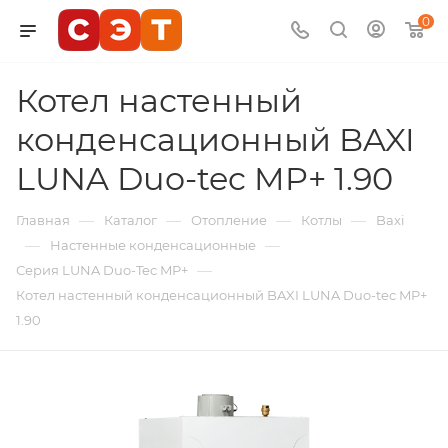
0
Котел настенный
конденсационный BAXI
LUNA Duo-tec MP+ 1.90
—
—
—
—
Главная
Каталог
Отопление
Котлы
Baxi
—
—
Настенные конденсационные
—
Серия LUNA Duo-Tec MP+
Котел настенный конденсационный BAXI LUNA Duo-tec MP+
1.90