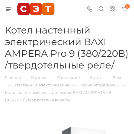
0
Котел настенный
электрический BAXI
AMPERA Pro 9 (380/220В)
/твердотельные реле/
—
—
—
—
Главная
Каталог
Отопление
Котлы
Baxi
—
—
—
Настенные электрические
Серия Ampera PRO
Котел настенный электрический BAXI AMPERA Pro 9
(380/220В) /твердотельные реле/