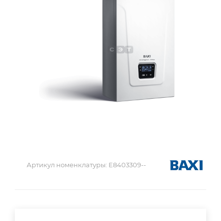
Артикул номенклатуры:
E8403309--