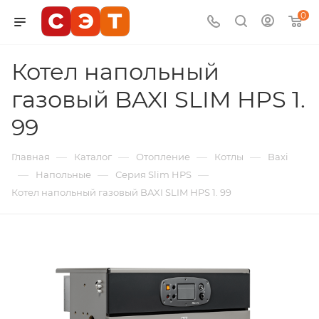
0
Котел напольный
газовый BAXI SLIM HPS 1.
99
—
—
—
—
Главная
Каталог
Отопление
Котлы
Baxi
—
—
—
Напольные
Серия Slim HPS
Котел напольный газовый BAXI SLIM HPS 1. 99